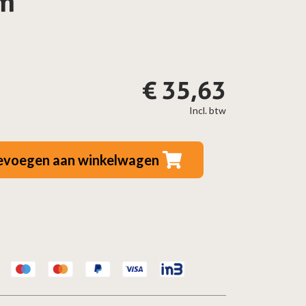
m
€
35,63
Incl. btw
evoegen aan winkelwagen