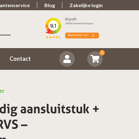
antenservice
Blog
Zakelijke login
.7
Spullen teveel?
eld ons positief
Zorgeloos retourneren
0
Contact
er
ig aansluitstuk +
RVS –