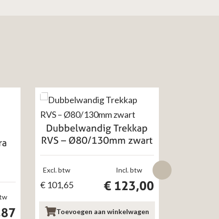
Dubbelwandig Trekkap
Dubbelwan
RVS – Ø80/130mm zwart
Dakplaat
ra
Ø
Excl. btw
Incl. btw
€
123,00
€
101,65
Excl. btw
btw
€
72,16
,87
Toevoegen aan winkelwagen