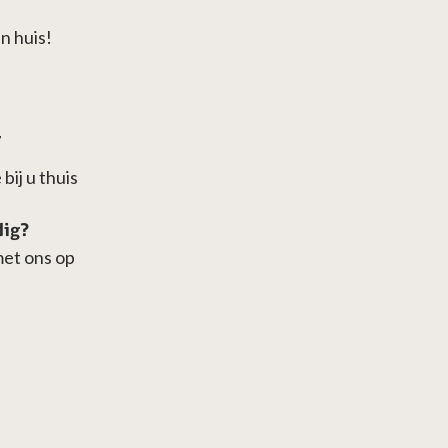
n huis!
7
bij u thuis
dig?
met ons op