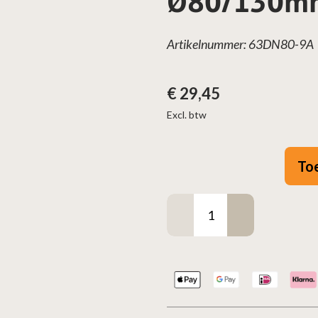
Ø80/130m
Artikelnummer: 63DN80-9A
€
29,45
Excl. btw
To
Dubbelwandig
aansluitstuk
+
krimprand
RVS
–