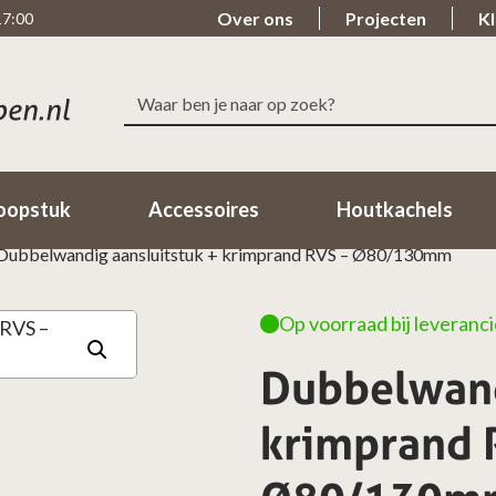
Over ons
Projecten
Kl
17:00
Zoeken
elle levering
Beoordeeld met een 9
naar:
nnen 1-2 Werkdagen in huis!
98% van de klanten beoorde
oopstuk
Accessoires
Houtkachels
Dubbelwandig aansluitstuk + krimprand RVS – Ø80/130mm
Op voorraad bij leveranci
Dubbelwand
krimprand 