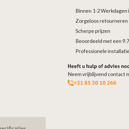
Ø80/130mm
Binnen 1-2 Werkdagen i
aantal
Zorgeloos retourneren
Scherpe prijzen
Beoordeeld met een 9.
Professionele installatie 
Heeft u hulp of advies no
Neem vrijblijvend contact 
+31 85 30 10 266
ecificaties