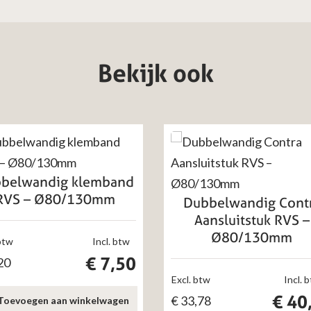
Bekijk ook
belwandig klemband
RVS – Ø80/130mm
Dubbelwandig Cont
Aansluitstuk RVS –
Ø80/130mm
btw
Incl. btw
€
7,50
20
Excl. btw
Incl. 
€
40
€
33,78
Toevoegen aan winkelwagen