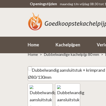
Openingstijden
maandag t/m vrijdag 08:30 tot 
Scherpe prijzen
Sn
Rechtsteekse import uit fabriek
Bi
Home
Kachelpijpen
Verl
Home
>
Dubbelwandige kachelpijp 80 mm
>