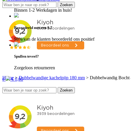
Zoeken
Zoeken
naar:
Binnen 1-2 Werkdagen in huis!
Beoordeeld met een 9.7
98% van de klanten beoordeeld ons positief
Spullen teveel?
Zorgeloos retourneren
Home
>
Dubbelwandige kachelpijp 180 mm
>
Dubbelwandig Bocht
€
0,00
0
Zoeken
Zoeken
naar: