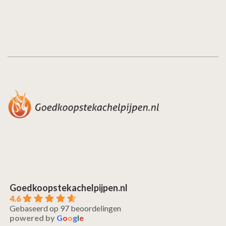
Goedkoopstekachelpijpen.nl
4.6
Gebaseerd op 97 beoordelingen
powered by
G
o
o
g
l
e