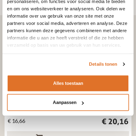
personaliseren, om functies voor social media te bieden
en om ons websiteverkeer te analyseren. Ook delen we
informatie over uw gebruik van onze site met onze
partners voor social media, adverteren en analyse. Deze
partners kunnen deze gegevens combineren met andere
informatie die u aan ze heeft verstrekt of die ze hebben
verzameld op basis van uw gebruik van hun services.
Bekijk ook
Details tonen
Alles toestaan
Enkelwandige kachelpijp RVS
Flexibel kachelpijp
Enkelwandig klemband RVS – Ø180mm
Aanpassen
Excl. btw
Incl. btw
€
20,16
€
16,66