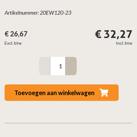
Artikelnummer: 20EW120-23
€
32,27
€
26,67
Excl. btw
Incl. btw
Enkelwandig
Bocht
45°
RVS
Toevoegen aan winkelwagen
–
Ø120mm
aantal