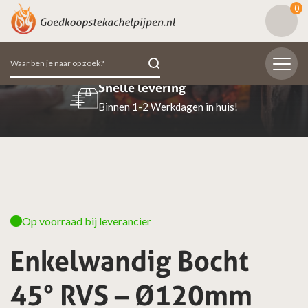
0
Zoeken
naar:
Beoordeeld met een 9.7
98% van de klanten beoordeeld ons positief
Op voorraad bij leverancier
Enkelwandig Bocht
45° RVS – Ø120mm