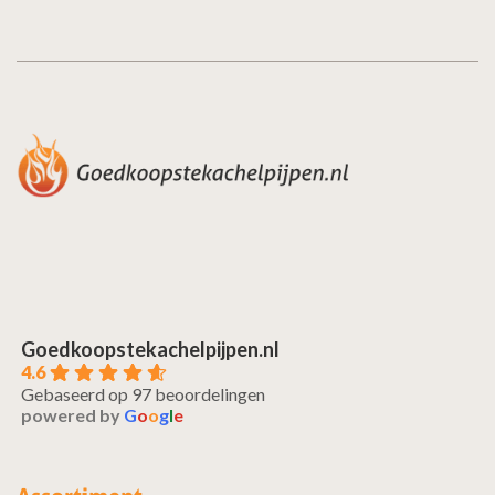
Goedkoopstekachelpijpen.nl
4.6
Gebaseerd op 97 beoordelingen
powered by
G
o
o
g
l
e