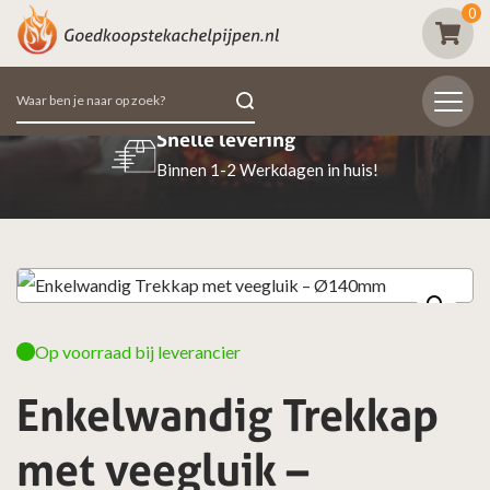
0
Zoeken
naar:
evering
Beoordeeld met e
 Werkdagen in huis!
98% van de klanten beo
Op voorraad bij leverancier
Enkelwandig Trekkap
met veegluik –