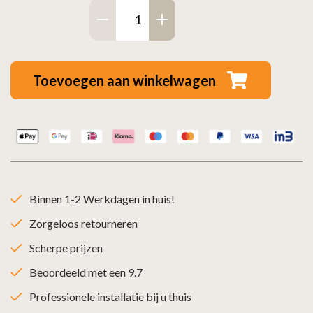
Enkelwandig
Trekkap
met
veegluik
Toevoegen aan winkelwagen
–
Ø140mm
aantal
Binnen 1-2 Werkdagen in huis!
Zorgeloos retourneren
Scherpe prijzen
Beoordeeld met een 9.7
Professionele installatie bij u thuis