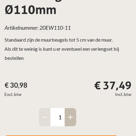
Ø110mm
Artikelnummer: 20EW110-11
Standaard zijn de muurbeugels tot 5 cm van de muur.
Als dit te weinig is kunt u er eventueel een verlengset bij
bestellen
€
37,49
€
30,98
Excl. btw
Incl. btw
Enkelwandig
muurbeugel
–