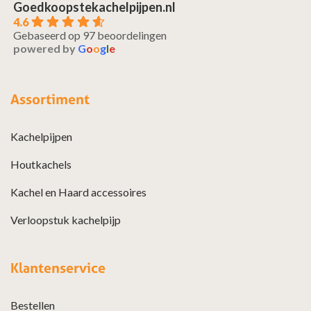
Goedkoopstekachelpijpen.nl
4.6
Gebaseerd op 97 beoordelingen
powered by
G
o
o
g
l
e
Assortiment
Kachelpijpen
Houtkachels
Kachel en Haard accessoires
Verloopstuk kachelpijp
Klantenservice
Bestellen