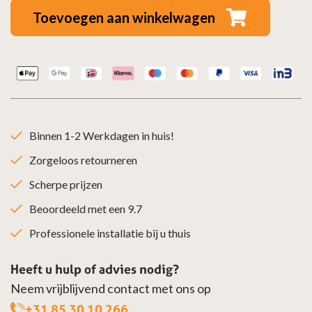
Ø110mm
Toevoegen aan winkelwagen
aantal
Binnen 1-2 Werkdagen in huis!
Zorgeloos retourneren
Scherpe prijzen
Beoordeeld met een 9.7
Professionele installatie bij u thuis
Heeft u hulp of advies nodig?
Neem vrijblijvend contact met ons op
+31 85 30 10 266