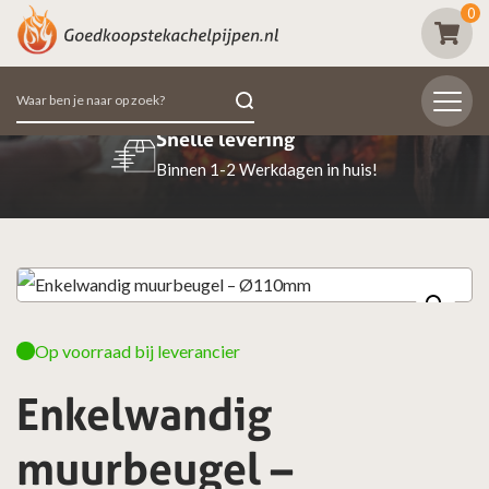
0
Zoeken
naar:
lle levering
Beoordeeld 
en 1-2 Werkdagen in huis!
98% van de klan
Op voorraad bij leverancier
Enkelwandig
muurbeugel –