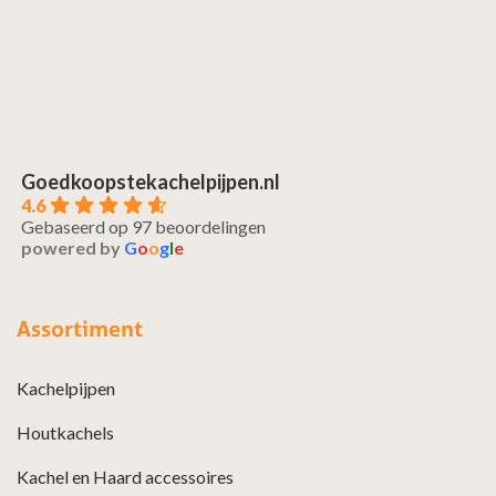
Goedkoopstekachelpijpen.nl
4.6
Gebaseerd op 97 beoordelingen
powered by
G
o
o
g
l
e
Assortiment
Kachelpijpen
Houtkachels
Kachel en Haard accessoires