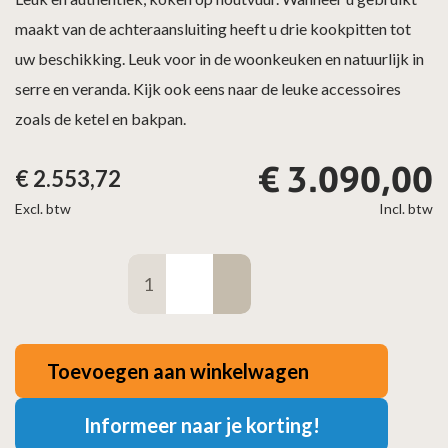
maakt van de achteraansluiting heeft u drie kookpitten tot
uw beschikking. Leuk voor in de woonkeuken en natuurlijk in
serre en veranda. Kijk ook eens naar de leuke accessoires
zoals de ketel en bakpan.
€
3.090,00
€
2.553,72
Excl. btw
Incl. btw
Jacobus
6
kook
aantal
Toevoegen aan winkelwagen
Informeer naar je korting!