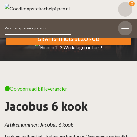
0
Zoeken
KORTING AANVRAGEN
naar:
Snelle levering
GRATIS THUIS BEZORGD
Binnen 1-2 Werkdagen in huis!
Op voorraad bij leverancier
Jacobus 6 kook
Artikelnummer: Jacobus 6 kook
Leuk en authentiek, koken op houtvuur. Wanneer u gebruikt