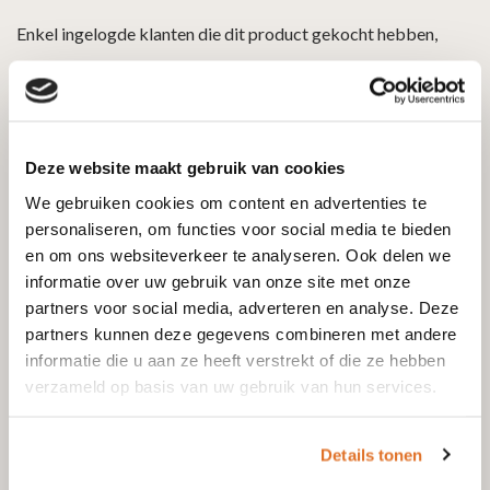
Enkel ingelogde klanten die dit product gekocht hebben,
kunnen een beoordeling schrijven.
Downloads
Deze website maakt gebruik van cookies
We gebruiken cookies om content en advertenties te
Technische gegevens Jacobus 6 kook
personaliseren, om functies voor social media te bieden
en om ons websiteverkeer te analyseren. Ook delen we
Handleiding Jacobus 6 kook
informatie over uw gebruik van onze site met onze
partners voor social media, adverteren en analyse. Deze
partners kunnen deze gegevens combineren met andere
Lijntekening Jacobus 6 kook
informatie die u aan ze heeft verstrekt of die ze hebben
verzameld op basis van uw gebruik van hun services.
Energielabel Jacobus 6 kook
Details tonen