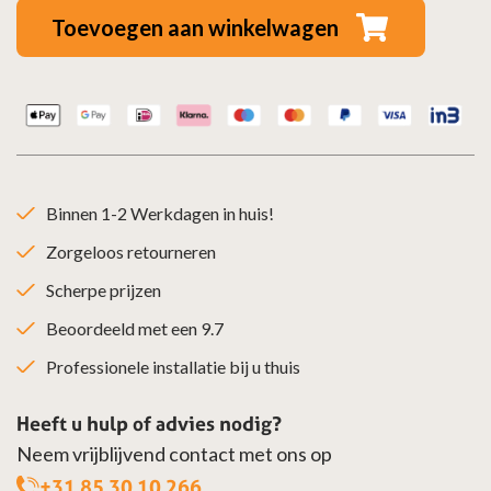
Ø130
Toevoegen aan winkelwagen
mm
geblauwd
staal
aantal
Binnen 1-2 Werkdagen in huis!
Zorgeloos retourneren
Scherpe prijzen
Beoordeeld met een 9.7
Professionele installatie bij u thuis
Heeft u hulp of advies nodig?
Neem vrijblijvend contact met ons op
+31 85 30 10 266