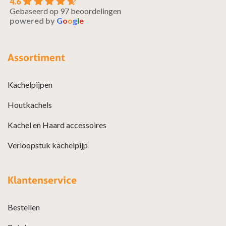
4.6
Gebaseerd op 97 beoordelingen
powered by
G
o
o
g
l
e
Assortiment
Kachelpijpen
Houtkachels
Kachel en Haard accessoires
Verloopstuk kachelpijp
Klantenservice
Bestellen