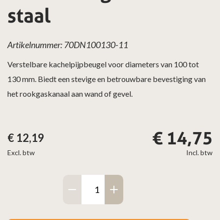
staal
Artikelnummer: 70DN100130-11
Verstelbare kachelpijpbeugel voor diameters van 100 tot
130 mm. Biedt een stevige en betrouwbare bevestiging van
het rookgaskanaal aan wand of gevel.
€
14,75
€
12,19
Excl. btw
Incl. btw
Muurbeugel
Ø100
t/m