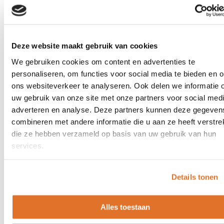
Dakdoorvoer 20°-45°–
Nokdoorvoer – Ø100/150mm
Ø100/150mm loodslab zwart
loodslab
Incl. btw
€
258,34
Incl. btw
€
212,03
Excl. btw
€
213,50
Excl. btw
€
175,23
Deze website maakt gebruik van cookies
Toevoegen aan winkelwagen
Toevoegen aan winkelwagen
We gebruiken cookies om content en advertenties te
personaliseren, om functies voor social media te bieden en 
ons websiteverkeer te analyseren. Ook delen we informatie 
uw gebruik van onze site met onze partners voor social medi
adverteren en analyse. Deze partners kunnen deze gegeven
Dubbelwandige kachelpijp RVS
Dubbelwandige kachelpijp RV
combineren met andere informatie die u aan ze heeft verstrek
Dakdoorvoer 20°-35° loodvrij
Dakplaat plat 0°-10°–
die ze hebben verzameld op basis van uw gebruik van hun
– Ø130/180mm
Ø150/200mm
services.
Incl. btw
€
166,25
Incl. btw
€
60,84
Excl. btw
€
137,40
Excl. btw
€
50,28
Details tonen
Toevoegen aan winkelwagen
Toevoegen aan winkelwagen
Alles toestaan