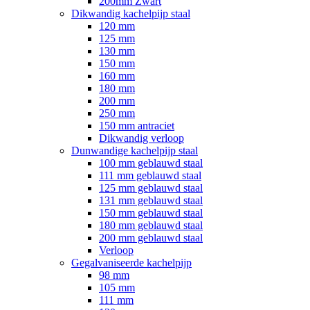
200mm Zwart
Dikwandig kachelpijp staal
120 mm
125 mm
130 mm
150 mm
160 mm
180 mm
200 mm
250 mm
150 mm antraciet
Dikwandig verloop
Dunwandige kachelpijp staal
100 mm geblauwd staal
111 mm geblauwd staal
125 mm geblauwd staal
131 mm geblauwd staal
150 mm geblauwd staal
180 mm geblauwd staal
200 mm geblauwd staal
Verloop
Gegalvaniseerde kachelpijp
98 mm
105 mm
111 mm