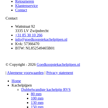
Retourneren
Klantenservice
Contact
Contact
Wattstraat 92
3335 LV Zwijndrecht
+31 85 30 10 266
info@goedkoopstekachelpijpen.nl
Kvk: 57366470
BTW: NL852549465B01
© Copyright - 2026
Goedkoopstekachelpijpen.nl
|
Algemene voorwaarden
|
Privacy statement
Home
Kachelpijpen
Dubbelwandige kachelpijp RVS
80 mm
100 mm
130 mm
150 mm