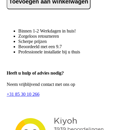
Ø150/200mm
Toevoegen aan winkelwagen
loodslab
zwart
aantal
Binnen 1-2 Werkdagen in huis!
Zorgeloos retourneren
Scherpe prijzen
Beoordeeld met een 9.7
Professionele installatie bij u thuis
Heeft u hulp of advies nodig?
Neem vrijblijvend contact met ons op
+31 85 30 10 266