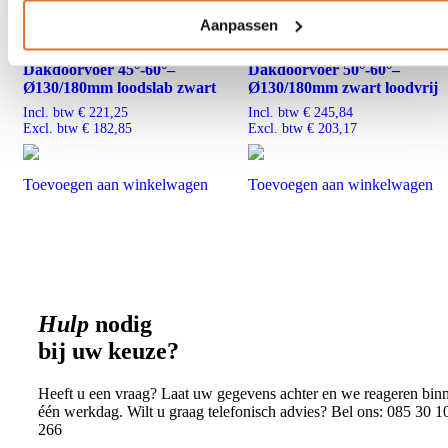
Aanpassen
Dubbelwandige kachelpijp RVS
Dubbelwandige kachelpijp RV
Dakdoorvoer 45°-60°–
Dakdoorvoer 50°-60°–
Ø130/180mm loodslab zwart
Ø130/180mm zwart loodvrij
Incl. btw
€
221,25
Incl. btw
€
245,84
Excl. btw
€
182,85
Excl. btw
€
203,17
Toevoegen aan winkelwagen
Toevoegen aan winkelwagen
Hulp
nodig
bij uw keuze?
Heeft u een vraag? Laat uw gegevens achter en we reageren bin
één werkdag. Wilt u graag telefonisch advies? Bel ons: 085 30 1
266