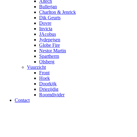
Altech
Bullerjan
Charlton & Jenrick
Dik Geurts
Dovre
Invicta
JAcobus
Jydepejsen
Globe Fire
Nestor Martin
Spartherm
Olsberg
Vuurzicht
Front
Hoek
Doorkijk
Driezijdig
Roomdivider
Contact