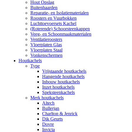
Hout Opslag
Buitenhaarden
Reparatie- en Isolatiematerialen
Roosters en Vuurbokken
Luchttoevoersets Kachel
(Roterende) Schoorsteenkappen
Veeg- en Schoonmaakmaterialen
Ventilatieroosters
Vloerplaten Glas
Vloerplaten Staal
Vonkenschermen
Houtkachels
Type
Vrijstaande houtkachels
Hangende houtkachels
Inbouw houtkachels
Inzet houtkachels
Speksteenkachels
Merk houtkachels
Altech
Bullerjan
Charlton & Jenrick
Dik Geurts
Dovre
Invicta