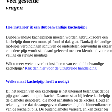
Veel gestelde
vragen
Hoe installeer ik een dubbelwandige kachelpijp?
Dubbelwandige kachelpijpen moeten worden gebruikt zodra een
kachelpijp door een muur, plafond of dak gaat. Dankzij de handige
mof-spie verbindingen schuiven de onderdelen eenvoudig in elkaar
en iedere pijp wordt standaard geleverd met een klemband voor ee
veilige en stevige montage.
Wilt u meer weten over het installeren van een dubbelwandige
kachelpijp?
Klik dan hier voor de uitgebreide handleiding.
Welke maat kachelpijp heeft u nodig?
Bij het kiezen van een kachelpijp is het uiteraard belangrijk dat de
pijp goed aansluit op de kachel. Daarom staat bij iedere kachelpijp
de diameter genoteerd, die moet aansluiten bij de kachel. Houd er
rekening mee dat de aangegeven diameter altijd de binnendiameter
van de kachelpijp is. De buitendiameter varieert, en kan zeker bij