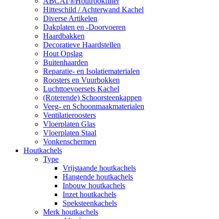
ABCAT®Houtrookfilter
Hitteschild / Achterwand Kachel
Diverse Artikelen
Dakplaten en -Doorvoeren
Haardbakken
Decoratieve Haardstellen
Hout Opslag
Buitenhaarden
Reparatie- en Isolatiematerialen
Roosters en Vuurbokken
Luchttoevoersets Kachel
(Roterende) Schoorsteenkappen
Veeg- en Schoonmaakmaterialen
Ventilatieroosters
Vloerplaten Glas
Vloerplaten Staal
Vonkenschermen
Houtkachels
Type
Vrijstaande houtkachels
Hangende houtkachels
Inbouw houtkachels
Inzet houtkachels
Speksteenkachels
Merk houtkachels