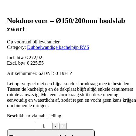
Nokdoorvoer – Ø150/200mm loodslab
zwart
Op voorraad bij leverancier
Category:
Dubbelwandige kachelpijp RVS
Incl. btw
€
272,92
Excl. btw
€
225,55
Artikelnummer: 62DN150-19H-Z
Let op: vergeet niet een bijpassende stormkraag mee te bestellen.
Tussen de kachelpijp en de dakplaat blijft altijd enkele centimeters
ruimte aanwezig. Met een stormkraag sluit u deze opening
eenvoudig en waterdicht af, zodat regen en vocht geen kans krijgen
om binnen te dringen.
Beschikbaar via nabestelling
Nokdoorvoer
-
+
–