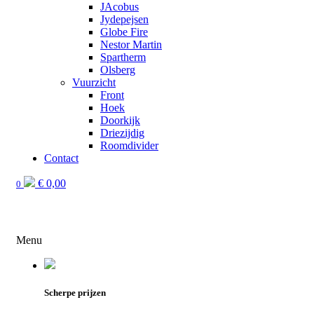
JAcobus
Jydepejsen
Globe Fire
Nestor Martin
Spartherm
Olsberg
Vuurzicht
Front
Hoek
Doorkijk
Driezijdig
Roomdivider
Contact
€
0,00
0
Menu
Scherpe prijzen