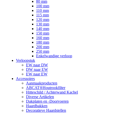
80 mm
100 mm
110 mm
115 mm
120 mm
130 mm
140 mm
150 mm
160 mm
180 mm
200 mm
250 mm
Enkelwandige verloop
Verloopstuk
EW naar DW
DW naar EW
EW naar EW
Accessoires
Aanmaakproducten
ABCAT®Houtrookfilter
Hitteschild / Achterwand Kachel
Diverse Artikelen
Dakplaten en -Doorvoeren
Haardbakken
Decoratieve Haardstellen