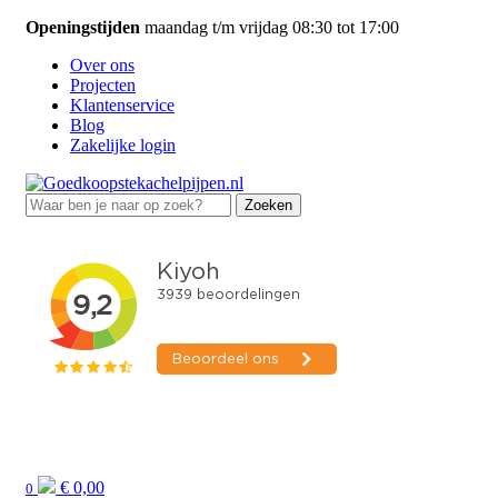
Openingstijden
maandag t/m vrijdag 08:30 tot 17:00
Over ons
Projecten
Klantenservice
Blog
Zakelijke login
Zoeken
Zoeken
naar:
€
0,00
0