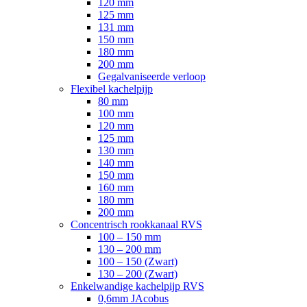
120 mm
125 mm
131 mm
150 mm
180 mm
200 mm
Gegalvaniseerde verloop
Flexibel kachelpijp
80 mm
100 mm
120 mm
125 mm
130 mm
140 mm
150 mm
160 mm
180 mm
200 mm
Concentrisch rookkanaal RVS
100 – 150 mm
130 – 200 mm
100 – 150 (Zwart)
130 – 200 (Zwart)
Enkelwandige kachelpijp RVS
0,6mm JAcobus