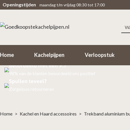
Openingstijden
maandag t/m vrijdag 08:30 tot 17:00
Zoe
Scherpe prijzen
naa
Rechtsteekse import uit fabriek
Snelle levering
Home
Kachelpijpen
Verloopstuk
Binnen 1-2 Werkdagen in huis!
Beoordeeld met een 9.7
98% van de klanten beoordeeld ons positief
Spullen teveel?
Zorgeloos retourneren
Home
>
Kachel en Haard accessoires
>
Trekband aluminium bu