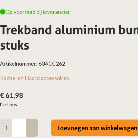
Op voorraad bij leverancier
Trekband aluminium bun
stuks
Artikelnummer: 60ACC262
Kachel en Haard accessoires
€
61,98
Excl. btw
Trekband
Toevoegen aan winkelwagen
aluminium