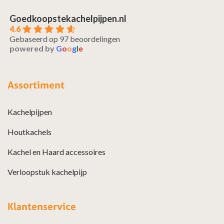
Goedkoopstekachelpijpen.nl
4.6
Gebaseerd op 97 beoordelingen
powered by
G
o
o
g
l
e
Assortiment
Kachelpijpen
Houtkachels
Kachel en Haard accessoires
Verloopstuk kachelpijp
Klantenservice