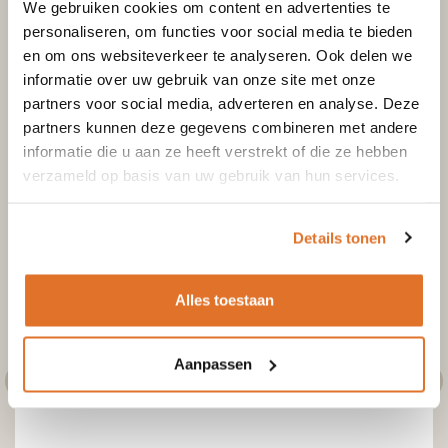
We gebruiken cookies om content en advertenties te
personaliseren, om functies voor social media te bieden
Vloerplaat glas vierkant 100x100cm
en om ons websiteverkeer te analyseren. Ook delen we
informatie over uw gebruik van onze site met onze
Excl. btw
Incl. btw
partners voor social media, adverteren en analyse. Deze
€
252,50
€
208,68
partners kunnen deze gegevens combineren met andere
informatie die u aan ze heeft verstrekt of die ze hebben
verzameld op basis van uw gebruik van hun services.
Toevoegen aan winkelwagen
Details tonen
Alles toestaan
Aanpassen