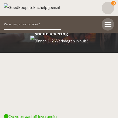
0
Zoeken
naar:
Beoordeeld met een 9.7
98% van de klanten beoordeeld ons positief
Op voorraad bij leverancier