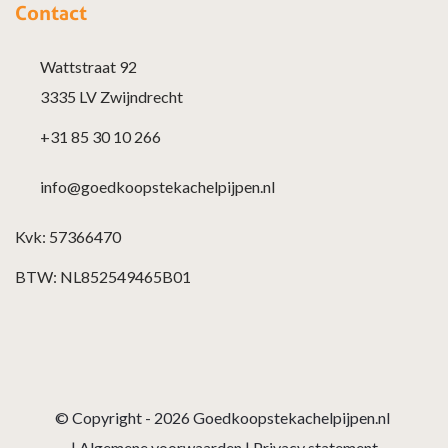
Contact
Wattstraat 92
3335 LV Zwijndrecht
+31 85 30 10 266
info@goedkoopstekachelpijpen.nl
Kvk: 57366470
BTW: NL852549465B01
© Copyright - 2026
Goedkoopstekachelpijpen.nl
|
Algemene voorwaarden
|
Privacy statement