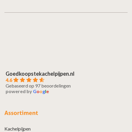
Goedkoopstekachelpijpen.nl
4.6
Gebaseerd op 97 beoordelingen
powered by
G
o
o
g
l
e
Assortiment
Kachelpijpen