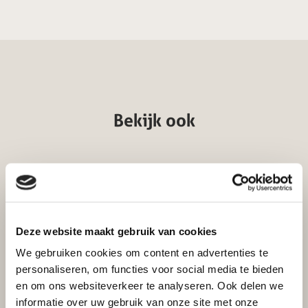
Bekijk ook
Vloerplaat glas zeskant 100x100cm
Excl. btw
Incl. btw
Deze website maakt gebruik van cookies
€
252,50
€
208,68
We gebruiken cookies om content en advertenties te
personaliseren, om functies voor social media te bieden
en om ons websiteverkeer te analyseren. Ook delen we
Toevoegen aan winkelwagen
informatie over uw gebruik van onze site met onze