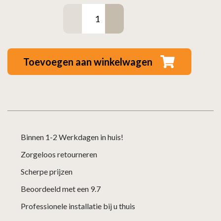
Vloerplaat
zwart
rond
80
Toevoegen aan winkelwagen
cm
aantal
Binnen 1-2 Werkdagen in huis!
Zorgeloos retourneren
Scherpe prijzen
Beoordeeld met een 9.7
Professionele installatie bij u thuis