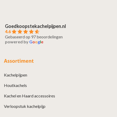
Goedkoopstekachelpijpen.nl
4.6
Gebaseerd op 97 beoordelingen
powered by
G
o
o
g
l
e
Assortiment
Kachelpijpen
Houtkachels
Kachel en Haard accessoires
Verloopstuk kachelpijp