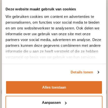
Deze website maakt gebruik van cookies
Vloerplaat antraciet vierkant 80x80cm
We gebruiken cookies om content en advertenties te
personaliseren, om functies voor social media te bieden
Excl. btw
Incl. btw
en om ons websiteverkeer te analyseren. Ook delen we
€
130,50
€
107,85
informatie over uw gebruik van onze site met onze
partners voor social media, adverteren en analyse. Deze
Toevoegen aan winkelwagen
partners kunnen deze gegevens combineren met andere
informatie die u aan ze heeft verstrekt of die ze hebben
verzameld op basis van uw gebruik van hun services.
Details tonen
Alles toestaan
Aanpassen