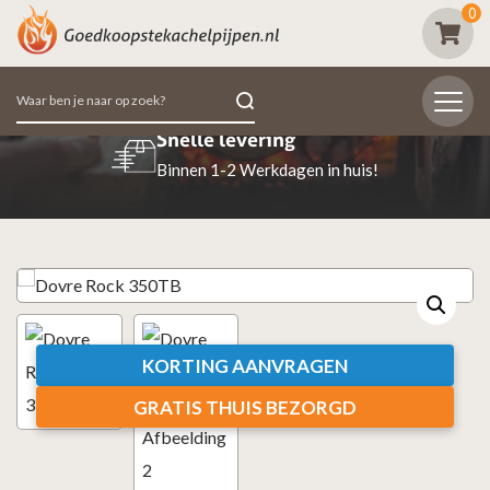
0
Zoeken
naar:
Beoordeeld met een 9.7
98% van de klanten beoordeeld ons positief
KORTING AANVRAGEN
GRATIS THUIS BEZORGD