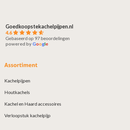
Goedkoopstekachelpijpen.nl
4.6
Gebaseerd op 97 beoordelingen
powered by
G
o
o
g
l
e
Assortiment
Kachelpijpen
Houtkachels
Kachel en Haard accessoires
Verloopstuk kachelpijp