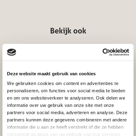
Bekijk ook
Houtkachels
Altech Max H Depot Speksteen
Deze website maakt gebruik van cookies
KORTING AANVRAGEN
We gebruiken cookies om content en advertenties te
Excl. btw
Incl. btw
GRATIS THUIS BEZORGD
personaliseren, om functies voor social media te bieden
€
4.898,00
€
4.047,93
en om ons websiteverkeer te analyseren. Ook delen we
informatie over uw gebruik van onze site met onze
partners voor social media, adverteren en analyse. Deze
Toevoegen aan winkelwagen
partners kunnen deze gegevens combineren met andere
informatie die u aan ze heeft verstrekt of die ze hebben
verzameld op basis van uw gebruik van hun services.