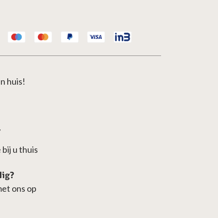
n huis!
7
bij u thuis
dig?
met ons op