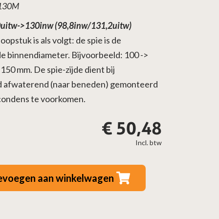
-130M
uitw->130inw (98,8inw/131,2uitw)
opstuk is als volgt: de spie is de
e binnendiameter. Bijvoorbeeld: 100 ->
50 mm. De spie-zijde dient bij
jd afwaterend (naar beneden) gemonteerd
condens te voorkomen.
€
50,48
Incl. btw
evoegen aan winkelwagen