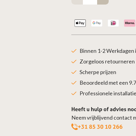
100
spie
-
>
130
Binnen 1-2 Werkdagen i
mof
Zorgeloos retourneren
aantal
Scherpe prijzen
Beoordeeld met een 9.
Professionele installatie 
Heeft u hulp of advies no
Neem vrijblijvend contact 
+31 85 30 10 266