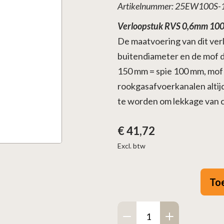
Artikelnummer: 25EW100S
Verloopstuk RVS 0,6mm 100
De maatvoering van dit verlo
buitendiameter en de mof d
150 mm = spie 100 mm, mof 1
rookgasafvoerkanalen alti
te worden om lekkage van 
€
41,72
Excl. btw
To
Verloopstuk
RVS