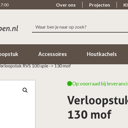
Over ons
Projecten
Kl
17:00
Zoeken
Snelle levering
Beoordeeld met ee
naar:
Binnen 1-2 Werkdagen in huis!
98% van de klanten beo
oopstuk
Accessoires
Houtkachels
erloopstuk RVS 100 spie -> 130 mof
Op voorraad bij leveranci
Verloopstuk
130 mof