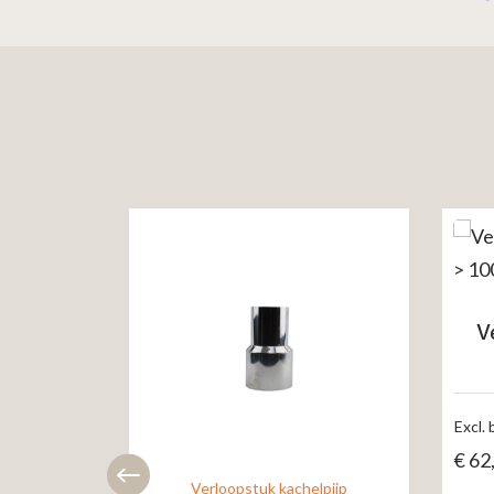
V
Excl.
€
62
Verloopstuk kachelpijp