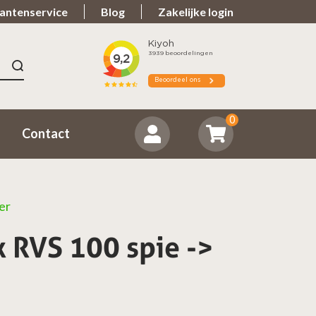
antenservice
Blog
Zakelijke login
n 9.7
Spullen teveel?
ordeeld ons positief
Zorgeloos retourneren
0
Contact
er
 RVS 100 spie ->