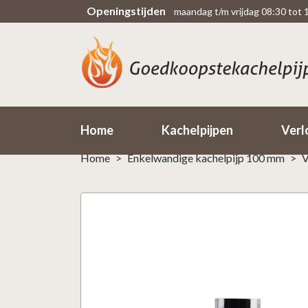
Openingstijden
maandag t/m vrijdag 08:30 tot 
Scherpe prijzen
Rechtsteekse import uit fabriek
Home
Kachelpijpen
Verl
Home
>
Enkelwandige kachelpijp 100 mm
>
V